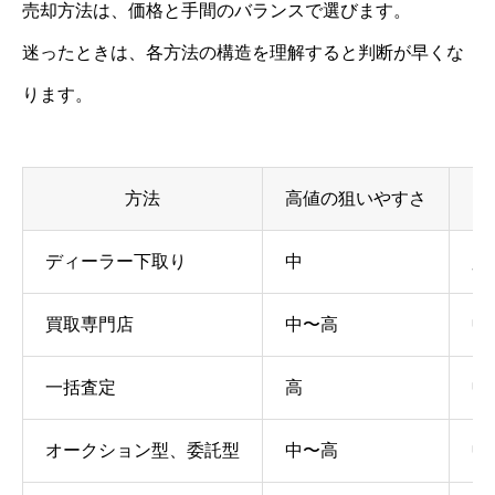
売却方法は、価格と手間のバランスで選びます。
迷ったときは、各方法の構造を理解すると判断が早くな
ります。
方法
高値の狙いやすさ
ディーラー下取り
中
少
買取専門店
中〜高
中
一括査定
高
中
オークション型、委託型
中〜高
中