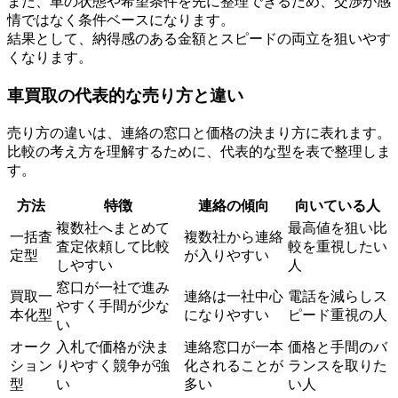
また、車の状態や希望条件を先に整理できるため、交渉が感
情ではなく条件ベースになります。
結果として、納得感のある金額とスピードの両立を狙いやす
くなります。
車買取の代表的な売り方と違い
売り方の違いは、連絡の窓口と価格の決まり方に表れます。
比較の考え方を理解するために、代表的な型を表で整理しま
す。
方法
特徴
連絡の傾向
向いている人
複数社へまとめて
最高値を狙い比
一括査
複数社から連絡
査定依頼して比較
較を重視したい
定型
が入りやすい
しやすい
人
窓口が一社で進み
買取一
連絡は一社中心
電話を減らしス
やすく手間が少な
本化型
になりやすい
ピード重視の人
い
オーク
入札で価格が決ま
連絡窓口が一本
価格と手間のバ
ション
りやすく競争が強
化されることが
ランスを取りた
型
い
多い
い人