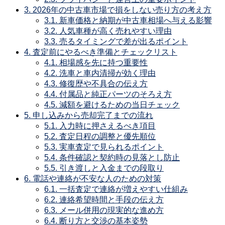
3.
2026年の中古車市場で損をしない売り方の考え方
3.1.
新車価格と納期が中古車相場へ与える影響
3.2.
人気車種が高く売れやすい理由
3.3.
売るタイミングで差が出るポイント
4.
査定前にやるべき準備とチェックリスト
4.1.
相場感を先に持つ重要性
4.2.
洗車と車内清掃が効く理由
4.3.
修復歴や不具合の伝え方
4.4.
付属品と純正パーツのそろえ方
4.5.
減額を避けるための当日チェック
5.
申し込みから売却完了までの流れ
5.1.
入力時に押さえるべき項目
5.2.
査定日程の調整と優先順位
5.3.
実車査定で見られるポイント
5.4.
条件確認と契約時の見落とし防止
5.5.
引き渡しと入金までの段取り
6.
電話や連絡が不安な人のための対策
6.1.
一括査定で連絡が増えやすい仕組み
6.2.
連絡希望時間と手段の伝え方
6.3.
メール併用の現実的な進め方
6.4.
断り方と交渉の基本姿勢