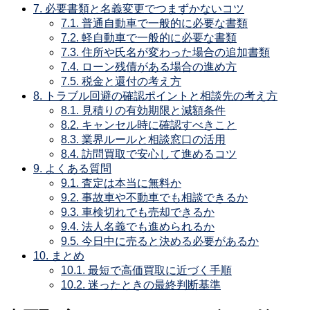
7.
必要書類と名義変更でつまずかないコツ
7.1.
普通自動車で一般的に必要な書類
7.2.
軽自動車で一般的に必要な書類
7.3.
住所や氏名が変わった場合の追加書類
7.4.
ローン残債がある場合の進め方
7.5.
税金と還付の考え方
8.
トラブル回避の確認ポイントと相談先の考え方
8.1.
見積りの有効期限と減額条件
8.2.
キャンセル時に確認すべきこと
8.3.
業界ルールと相談窓口の活用
8.4.
訪問買取で安心して進めるコツ
9.
よくある質問
9.1.
査定は本当に無料か
9.2.
事故車や不動車でも相談できるか
9.3.
車検切れでも売却できるか
9.4.
法人名義でも進められるか
9.5.
今日中に売ると決める必要があるか
10.
まとめ
10.1.
最短で高価買取に近づく手順
10.2.
迷ったときの最終判断基準