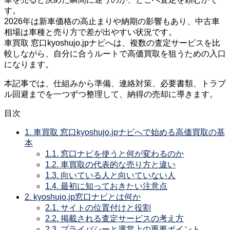
す。
2026年は新車価格の高止まりや納期の影響もあり、中古車
相場は車種と売り方で差が出やすい状況です。
車買取 窓口kyoshujo.jpナビへは、複数の査定サービスを比
較しながら、自分に合うルートで高価買取を狙うための入口
になります。
本記事では、仕組みから準備、連絡対策、必要書類、トラブ
ル回避までを一つずつ整理して、納得の売却に導きます。
目次
1.
車買取 窓口kyoshujo.jpナビへで始める高価買取の基
本
1.1.
窓口ナビを使うと何が変わるのか
1.2.
車買取の代表的な売り方と違い
1.3.
向いている人と向いていない人
1.4.
最初に知っておきたい注意点
2.
kyoshujo.jp窓口ナビとは何か
2.1.
サイトの位置付けと役割
2.2.
掲載される査定サービスの考え方
2.3.
プライバシーと運営上の重要ポイント