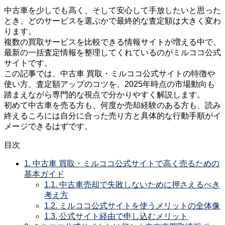
中古車を少しでも高く、そして安心して手放したいと思った
とき、どのサービスを選ぶかで最終的な査定額は大きく変わ
ります。
複数の買取サービスを比較できる情報サイトが増える中で、
最新の一括査定情報を整理してくれているのがミルココ公式
サイトです。
この記事では、中古車 買取・ミルココ公式サイトの特徴や
使い方、査定額アップのコツを、2025年時点の市場動向も
踏まえながら専門的な視点で分かりやすく解説します。
初めて中古車を売る方も、何度か売却経験のある方も、読み
終えるころには自分に合った売り方と具体的な行動手順がイ
メージできるはずです。
目次
1.
中古車 買取・ミルココ公式サイトで高く売るための
基本ガイド
1.1.
中古車売却で失敗しないために押さえるべき
考え方
1.2.
ミルココ公式サイトを使うメリットの全体像
1.3.
公式サイト経由で申し込むメリット