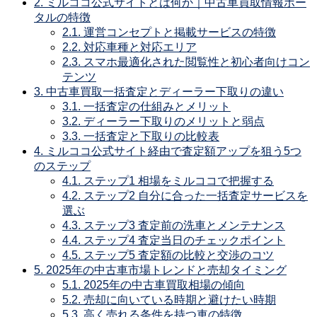
2.
ミルココ公式サイトとは何か｜中古車買取情報ポー
タルの特徴
2.1.
運営コンセプトと掲載サービスの特徴
2.2.
対応車種と対応エリア
2.3.
スマホ最適化された閲覧性と初心者向けコン
テンツ
3.
中古車買取一括査定とディーラー下取りの違い
3.1.
一括査定の仕組みとメリット
3.2.
ディーラー下取りのメリットと弱点
3.3.
一括査定と下取りの比較表
4.
ミルココ公式サイト経由で査定額アップを狙う5つ
のステップ
4.1.
ステップ1 相場をミルココで把握する
4.2.
ステップ2 自分に合った一括査定サービスを
選ぶ
4.3.
ステップ3 査定前の洗車とメンテナンス
4.4.
ステップ4 査定当日のチェックポイント
4.5.
ステップ5 査定額の比較と交渉のコツ
5.
2025年の中古車市場トレンドと売却タイミング
5.1.
2025年の中古車買取相場の傾向
5.2.
売却に向いている時期と避けたい時期
5.3.
高く売れる条件を持つ車の特徴